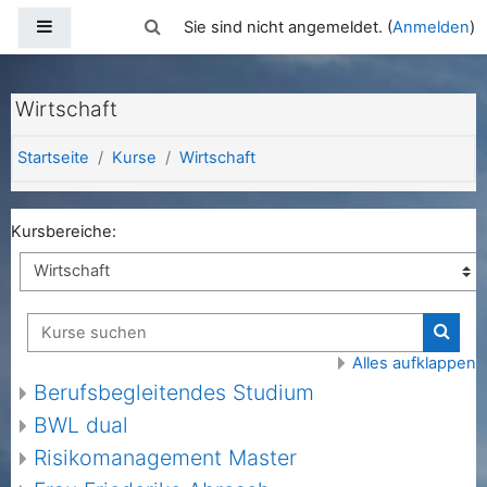
Zum Hauptinhalt
Website-Übersicht
Sucheingabe umschalten
Sie sind nicht angemeldet. (
Anmelden
)
Wirtschaft
Startseite
Kurse
Wirtschaft
Kursbereiche:
Kurse suchen
Kurse
Alles aufklappen
Berufsbegleitendes Studium
BWL dual
Risikomanagement Master