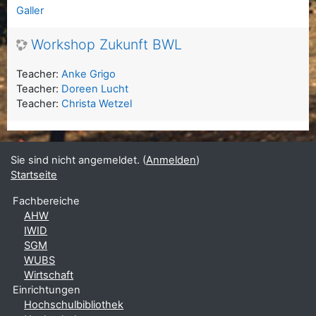
Galler
Workshop Zukunft BWL
Teacher:
Anke Grigo
Teacher:
Doreen Lucht
Teacher:
Christa Wetzel
Sie sind nicht angemeldet. (
Anmelden
)
Startseite
Fachbereiche
AHW
IWID
SGM
WUBS
Wirtschaft
Einrichtungen
Hochschulbibliothek