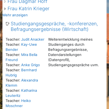
Frau Dagmar Hoff
Frau Katrin Krieger
Mehr anzeigen
Studiengangsgespräche, -konferenzen,
Befragungsergebnisse (Wirtschaft)
Teacher:
Judit Anacker
Weiterentwicklung meines
Teacher:
Kay-Uwe
Studienganges durch
Bender
Befragungsergebnisse,
Teacher:
Mira Bella
Datendarstellungen
Freund
(Datenprofil),
Teacher:
Anke Grigo
Studiengangsgespräche uvm.
Teacher:
Bernhard
Hubrig
Teacher:
Alexandra
Klemm
Teacher:
Katharina
Leuteritz
Teacher:
Heiko
Moschner