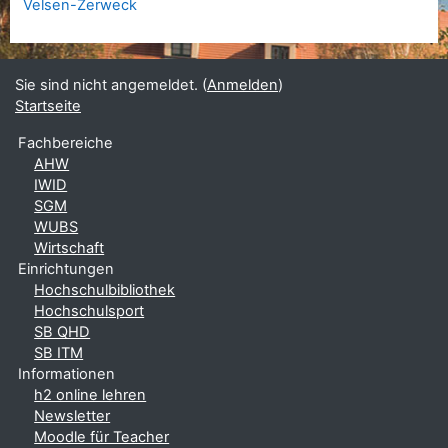
Velsen-Zerweck
Sie sind nicht angemeldet. (
Anmelden
)
Startseite
Fachbereiche
AHW
IWID
SGM
WUBS
Wirtschaft
Einrichtungen
Hochschulbibliothek
Hochschulsport
SB QHD
SB ITM
Informationen
h2 online lehren
Newsletter
Moodle für Teacher