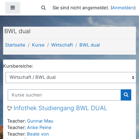
Zum Hauptinhalt
Website-Übersicht
Sucheingabe umschalten
Sie sind nicht angemeldet. (
Anmelden
)
BWL dual
Startseite
Kurse
Wirtschaft
BWL dual
Kursbereiche:
Kurse suchen
Kurse
Infothek Studiengang BWL DUAL
Teacher:
Gunnar Mau
Teacher:
Anke Peine
Teacher:
Beate von