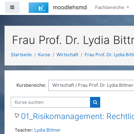
Zum Hauptinhalt
moodlehsmd
Website-Übersicht
Fachbereiche
Frau Prof. Dr. Lydia Bitt
Startseite
Kurse
Wirtschaft
Frau Prof. Dr. Lydia Bit
Kursbereiche:
Kurse suchen
Kurse suchen
01_Risikomanagement: Rechtl
Teacher:
Lydia Bittner