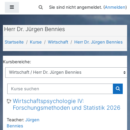
Zum Hauptinhalt
Website-Übersicht
Sucheingabe umschalten
Sie sind nicht angemeldet. (
Anmelden
)
Herr Dr. Jürgen Bennies
Startseite
Kurse
Wirtschaft
Herr Dr. Jürgen Bennies
Kursbereiche:
Kurse suchen
Kurse
Wirtschaftspsychologie IV:
Forschungsmethoden und Statistik 2026
Teacher:
Jürgen
Bennies