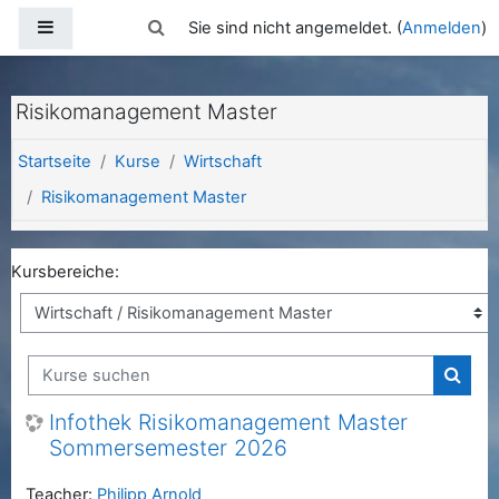
Zum Hauptinhalt
Website-Übersicht
Sucheingabe umschalten
Sie sind nicht angemeldet. (
Anmelden
)
Risikomanagement Master
Startseite
Kurse
Wirtschaft
Risikomanagement Master
Kursbereiche:
Kurse suchen
Kurse
Infothek Risikomanagement Master
Sommersemester 2026
Teacher:
Philipp Arnold