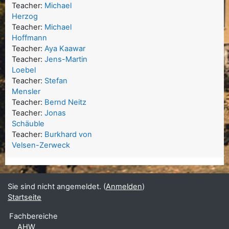
Teacher:
Michael
Herzog
Teacher:
Michael
Hoffmann
Teacher:
Aya Kaawar
Teacher:
Jens-Martin
Loebel
Teacher:
Stefan
Mensler
Teacher:
Bernd Neitz
Teacher:
Jonas
Schäuble
Teacher:
Burkhard von
Velsen-Zerweck
Sie sind nicht angemeldet. (
Anmelden
)
Startseite
Fachbereiche
AHW