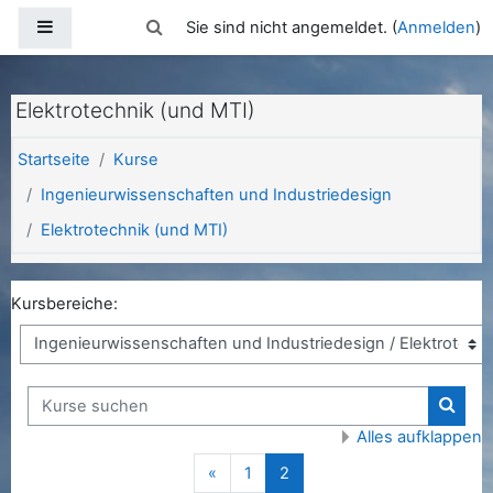
Zum Hauptinhalt
Website-Übersicht
Sucheingabe umschalten
Sie sind nicht angemeldet. (
Anmelden
)
Elektrotechnik (und MTI)
Startseite
Kurse
Ingenieurwissenschaften und Industriedesign
Elektrotechnik (und MTI)
Kursbereiche:
Kurse suchen
Kurse
Alles aufklappen
Vorherige Seite
(aktuell)
«
1
2