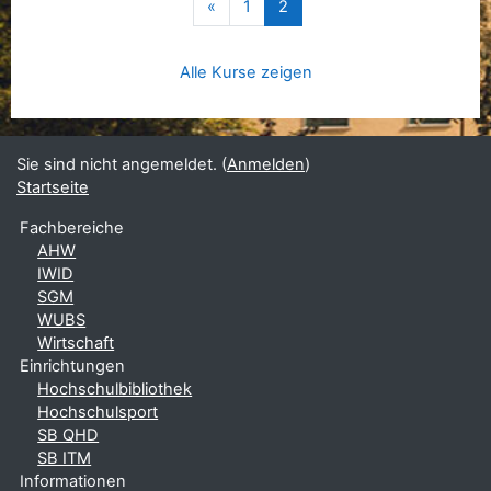
Vorherige Seite
(aktuell)
«
1
2
Alle Kurse zeigen
Sie sind nicht angemeldet. (
Anmelden
)
Startseite
Fachbereiche
AHW
IWID
SGM
WUBS
Wirtschaft
Einrichtungen
Hochschulbibliothek
Hochschulsport
SB QHD
SB ITM
Informationen