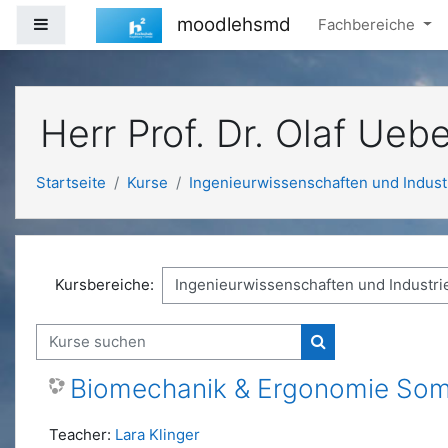
Zum Hauptinhalt
moodlehsmd
Website-Übersicht
Fachbereiche
Herr Prof. Dr. Olaf Ueb
Startseite
Kurse
Ingenieurwissenschaften und Indust
Kursbereiche:
Kurse suchen
Kurse suchen
Biomechanik & Ergonomie So
Teacher:
Lara Klinger