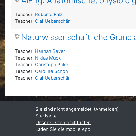
AiEng: Anatomische, physiolo
Teacher:
Roberto Falz
Teacher:
Olaf Ueberschär
Naturwissenschaftliche Grund
Teacher:
Hannah Beyer
Teacher:
Niklas Mück
Teacher:
Christoph Pökel
Teacher:
Caroline Schon
Teacher:
Olaf Ueberschär
Sie sind nicht angemeldet. (
Anmelden
)
Startseite
Unsere Datenlöschfristen
Laden Sie die mobile App