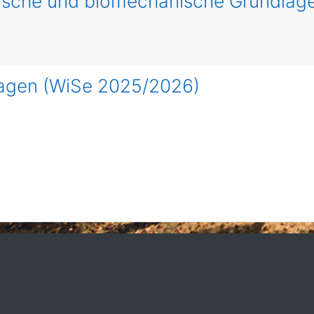
igsche und biomechanische Grundla
lagen (WiSe 2025/2026)