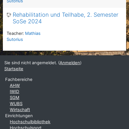
Sutorius
Rehabilitation und Teilhabe, 2. Semester
SoSe 2024
Teacher:
Mathias
Sutorius
Sie sind nicht angemeldet. (
Anmelden
)
Startseite
Fachbereiche
AHW
IWID
SGM
WUBS
Wirtschaft
Einrichtungen
Hochschulbibliothek
Hochschulsport