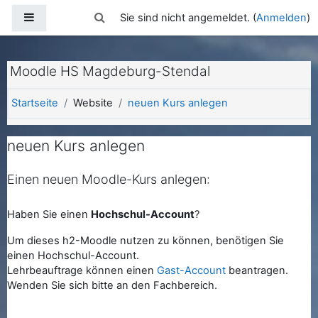
Zum Hauptinhalt
Website-Übersicht
Sucheingabe umschalten
Sie sind nicht angemeldet. (
Anmelden
)
Moodle HS Magdeburg-Stendal
Startseite
Website
neuen Kurs anlegen
neuen Kurs anlegen
Einen neuen Moodle-Kurs anlegen:
Haben Sie einen
Hochschul-Account
?
Um dieses h2-Moodle nutzen zu können, benötigen Sie
einen Hochschul-Account.
Lehrbeauftrage können einen
Gast-Account
beantragen.
Wenden Sie sich bitte an den Fachbereich.