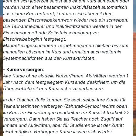
können sich jederzeit selbst aus einem Kurs abmelden oder
werden nach einer bestimmten Inaktivitätszeit automatisch
aus einem Kurs entfernt, könnten sich aber mit dem
passenden Einschreibekennwort wieder neu ein schreiben.
Die Teilnahmedauer und Inaktivitätszeiten werden in der
Einschreibemethode Selbsteinschreibung vor
Einschreibebeginn festgelegt.
Manuell eingeschriebene Teilnehmer/innen bleiben bis zum
manuellen Löschen im Kurs und erhalten auch weiterhin
Systemnachrichten aus den Kursaktivitäten.
-
Kurse verbergen
:
Alte Kurse ohne aktuelle Nutzer/innen-Aktivitäten werden 1
Jahr nach dem festgelegtem Kursende deaktiviert, u
m die
Übersichtlichkeit und Kurssuche zu verbessern.
In der Teacher-Rolle können Sie auch selbst Ihre Kurse für
Teilnehmer/innen verbergen (Zahnrad-Symbol rechts oben
im Kurs >> Einstellungen bearbeiten >> Kurssichtbarkeit >>
Verbergen). Dann haben Sie als Teacher noch Zugriff auf
Inhalte und Aktivitäten, aber für Studierende ist der Zutritt
nicht möglich. Verborgene Kurse lassen sich wieder