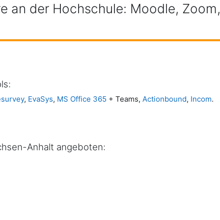
re an der Hochschule: Moodle, Zoom
ls:
esurvey
,
EvaSys
,
MS Office 365
+ Teams,
Actionbound
,
Incom
.
hsen-Anhalt angeboten: