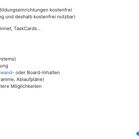
 Bildungseinrichtungen kostenfrei
ng und deshalb kostenfrei nutzbar)
nnet, TaskCards...
ystems)
lung
nwand
- oder Board-Inhalten
ramme, Ablaufpläne)
itere Möglichkeiten