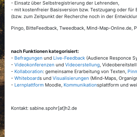
- Einsatz über Selbstregistrierung der Lehrenden,
- mit kostenfreier Basisversion bzw. Testzugang oder für
(bzw. zum Zeitpunkt der Recherche noch in der Entwicklu
Pingo, BitteFeedback, Tweedback, Mind-Map-Online.de, Pi
nach Funktionen kategorisiert:
-
Befragungen
und
Live-Feedback
(Audience Responce S
-
Videokonferenzen
und
Videoerstellung
, Videobereitstel
-
Kollaboration
: gemeinsame Erarbeitung von Texten,
Pin
-
Whiteboard
s und
Visualisierungen
(Mind-Maps, Organig
-
Lernplattform
Moodle,
Kommunikation
splattform und we
Kontakt: sabine.spohr[at]h2.de