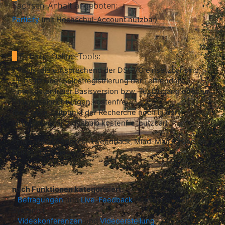
Sachsen-Anhalt angeboten:
Particify
(mit Hochschul-Account nutzbar)
Externe Online-Tools:
- Tools, die entsprechend der DSGVO einsetzbar sind,
- Einsatz über Selbstregistrierung der Lehrenden,
- mit kostenfreier Basisversion bzw. Testzugang oder für
Bildungseinrichtungen kostenfrei
(bzw. zum Zeitpunkt der Recherche noch in der
Entwicklung und deshalb kostenfrei nutzbar)
Pingo, BitteFeedback, Tweedback, Mind-Map-Online.de,
Pinnet, TaskCards...
nach Funktionen kategorisiert:
-
Befragungen
und
Live-Feedback
(Audience Responce
Systems)
-
Videokonferenzen
und
Videoerstellung
,