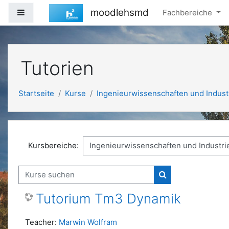
Zum Hauptinhalt
moodlehsmd
Website-Übersicht
Fachbereiche
Tutorien
Startseite
Kurse
Ingenieurwissenschaften und Indust
Kursbereiche:
Kurse suchen
Kurse suchen
Tutorium Tm3 Dynamik
Teacher:
Marwin Wolfram