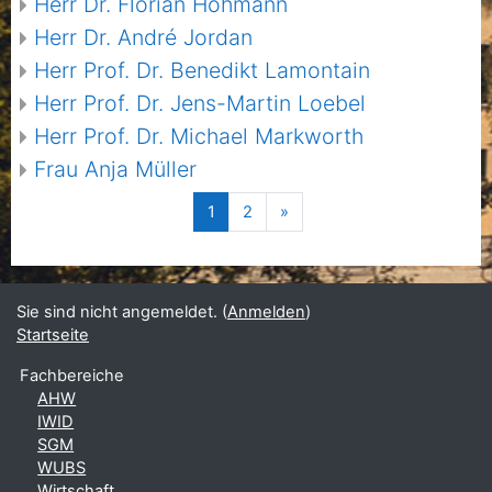
Herr Dr. Florian Hohmann
Herr Dr. André Jordan
Herr Prof. Dr. Benedikt Lamontain
Herr Prof. Dr. Jens-Martin Loebel
Herr Prof. Dr. Michael Markworth
Frau Anja Müller
(aktuell)
Nächste Seite
1
2
»
Sie sind nicht angemeldet. (
Anmelden
)
Startseite
Fachbereiche
AHW
IWID
SGM
WUBS
Wirtschaft