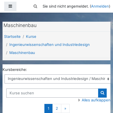
Zum Hauptinhalt
Website-Übersicht
Sucheingabe umschalten
Sie sind nicht angemeldet. (
Anmelden
)
Maschinenbau
Startseite
Kurse
Ingenieurwissenschaften und Industriedesign
Maschinenbau
Kursbereiche:
Kurse suchen
Kurse
Alles aufklappen
(aktuell)
Nächste Seite
1
2
»