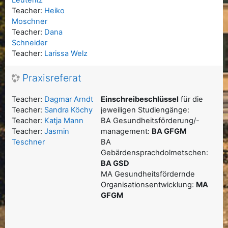
Leuteritz
Teacher:
Heiko
Moschner
Teacher:
Dana
Schneider
Teacher:
Larissa Welz
Praxisreferat
Teacher:
Dagmar Arndt
Einschreibeschlüssel
für die
Teacher:
Sandra Köchy
jeweiligen Studiengänge:
Teacher:
Katja Mann
BA Gesundheitsförderung/-
Teacher:
Jasmin
management:
BA GFGM
Teschner
BA
Gebärdensprachdolmetschen:
BA GSD
MA Gesundheitsfördernde
Organisationsentwicklung:
MA
GFGM