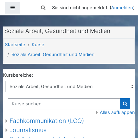
Zum Hauptinhalt
Website-Übersicht
Sucheingabe umschalten
Sie sind nicht angemeldet. (
Anmelden
)
Soziale Arbeit, Gesundheit und Medien
Startseite
Kurse
Soziale Arbeit, Gesundheit und Medien
Kursbereiche:
Kurse suchen
Kurse
Alles aufklappen
Fachkommunikation (LCO)
Journalismus