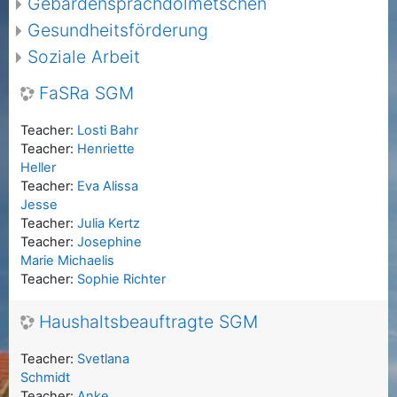
Gebärdensprachdolmetschen
Gesundheitsförderung
Soziale Arbeit
FaSRa SGM
Teacher:
Losti Bahr
Teacher:
Henriette
Heller
Teacher:
Eva Alissa
Jesse
Teacher:
Julia Kertz
Teacher:
Josephine
Marie Michaelis
Teacher:
Sophie Richter
Haushaltsbeauftragte SGM
Teacher:
Svetlana
Schmidt
Teacher:
Anke