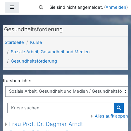
Zum Hauptinhalt
Website-Übersicht
Sucheingabe umschalten
Sie sind nicht angemeldet. (
Anmelden
)
Gesundheitsförderung
Startseite
Kurse
Soziale Arbeit, Gesundheit und Medien
Gesundheitsförderung
Kursbereiche:
Kurse suchen
Kurse
Alles aufklappen
Frau Prof. Dr. Dagmar Arndt