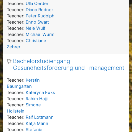
Teacher:
Ulla Oerder
Teacher:
Diana Redner
Teacher:
Peter Rudolph
Teacher:
Enno Swart
Teacher:
Nele Wulf
Teacher:
Michael Wurm
Teacher:
Christiane
Zehrer
Bachelorstudiengang
Gesundheitsförderung und -management
Teacher:
Kerstin
Baumgarten
Teacher:
Kateryna Fuks
Teacher:
Rahim Hajji
Teacher:
Simone
Hollstein
Teacher:
Ralf Lottmann
Teacher:
Katja Mann
Teacher:
Stefanie