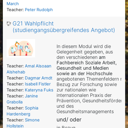
March
Teacher:
Peter Rudolph
G21 Wahlpflicht
(studiengangsübergreifendes Angebot)
In diesem Modul wird die
Gelegenheit gegeben, aus
den verschiedenen
am
Fachbereich
Soziale Arbeit,
Teacher:
Amal Alsoaan
Gesundheit und Medien
Alshehab
sowie an der Hochschule
Teacher:
Dagmar Arndt
angebotenen Themenfeldern mit
Bezug zur Forschung sowie
Teacher:
Isabell Fistler
zur nationalen wie
Teacher:
Kateryna Fuks
internationalen Praxis der
Teacher:
Janine
Prävention, Gesundheitsförderu
Grabolla
und des
Teacher:
Sophia
Gesundheitsmanagements
Hardenberg
und/ oder
Teacher:
Simone
Hollstein
in Bezug