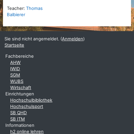
Teacher:
Thomas
Balbierer
Sie sind nicht angemeldet. (
Anmelden
)
Startseite
Fachbereiche
AHW
IWID
SGM
WUBS
Wirtschaft
Einrichtungen
Hochschulbibliothek
Hochschulsport
SB QHD
SB ITM
Informationen
h2 online lehren