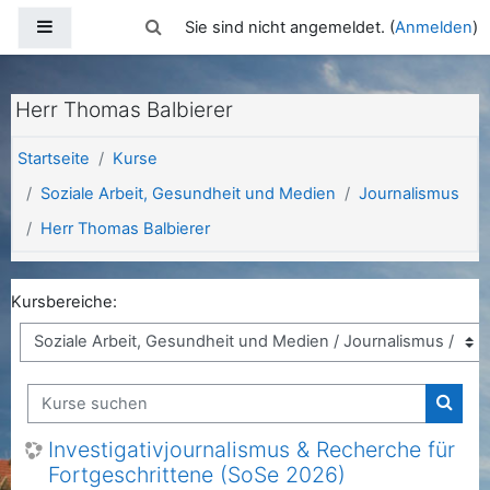
Zum Hauptinhalt
Website-Übersicht
Sucheingabe umschalten
Sie sind nicht angemeldet. (
Anmelden
)
Herr Thomas Balbierer
Startseite
Kurse
Soziale Arbeit, Gesundheit und Medien
Journalismus
Herr Thomas Balbierer
Kursbereiche:
Kurse suchen
Kurse
Investigativjournalismus & Recherche für
Fortgeschrittene (SoSe 2026)