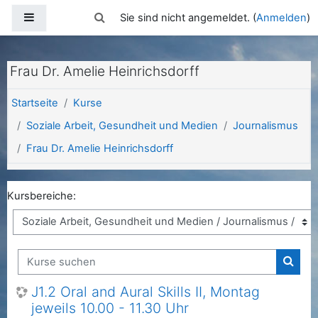
Zum Hauptinhalt
Website-Übersicht
Sucheingabe umschalten
Sie sind nicht angemeldet. (
Anmelden
)
Frau Dr. Amelie Heinrichsdorff
Startseite
Kurse
Soziale Arbeit, Gesundheit und Medien
Journalismus
Frau Dr. Amelie Heinrichsdorff
Kursbereiche:
Kurse suchen
Kurse
J1.2 Oral and Aural Skills II, Montag
jeweils 10.00 - 11.30 Uhr