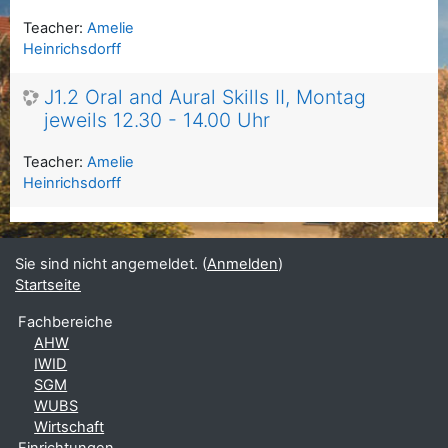
Teacher:
Amelie
Heinrichsdorff
J1.2 Oral and Aural Skills II, Montag
jeweils 12.30 - 14.00 Uhr
Teacher:
Amelie
Heinrichsdorff
Sie sind nicht angemeldet. (
Anmelden
)
Startseite
Fachbereiche
AHW
IWID
SGM
WUBS
Wirtschaft