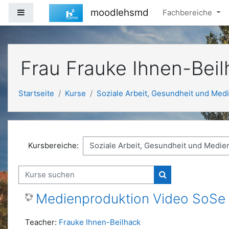
Zum Hauptinhalt
moodlehsmd
Website-Übersicht
Fachbereiche
Frau Frauke Ihnen-Beil
Startseite
Kurse
Soziale Arbeit, Gesundheit und Med
Kursbereiche:
Kurse suchen
Kurse suchen
Medienproduktion Video SoSe
Teacher:
Frauke Ihnen-Beilhack