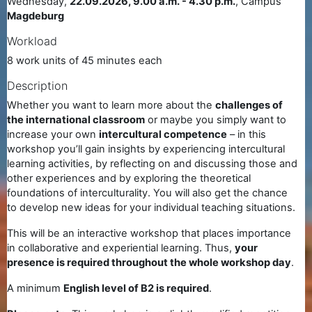
Wednesday,
22.09.2026, 9.00 a.m. - 4.30 p.m.
, Campus
Magdeburg
Workload
8 work units of 45 minutes each
Description
Whether you want to learn more about the
challenges of
the international classroom
or maybe you simply want to
increase your own
intercultural competence
– in this
workshop you’ll gain insights by experiencing intercultural
learning activities, by reflecting on and discussing those and
other experiences and by exploring the theoretical
foundations of interculturality. You will also get the chance
to develop new ideas for your individual teaching situations.
This will be an interactive workshop that places importance
in collaborative and experiential learning. Thus,
your
presence is required throughout the whole workshop day
.
A minimum
English level of B2 is required
.