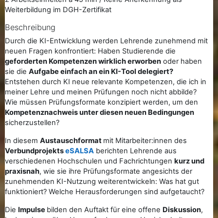
Weiterbildung im DGH-Zertifikat
Beschreibung
Durch die KI-Entwicklung werden Lehrende zunehmend mit
neuen Fragen konfrontiert: Haben Studierende die
geforderten Kompetenzen wirklich erworben
oder haben
sie die
Aufgabe einfach an ein KI-Tool delegiert?
Entstehen durch KI neue relevante Kompetenzen, die ich in
meiner Lehre und meinen Prüfungen noch nicht abbilde?
Wie müssen Prüfungsformate konzipiert werden, um den
Kompetenznachweis unter diesen neuen Bedingungen
sicherzustellen?
In diesem
Austauschformat
mit Mitarbeiter:innen des
Verbundprojekts
eSALSA
berichten Lehrende aus
verschiedenen Hochschulen und Fachrichtungen
kurz und
praxisnah
, wie sie ihre Prüfungsformate angesichts der
zunehmenden KI-Nutzung weiterentwickeln: Was hat gut
funktioniert? Welche Herausforderungen sind aufgetaucht?
Die
Impulse
bilden den Auftakt für eine offene
Diskussion
,