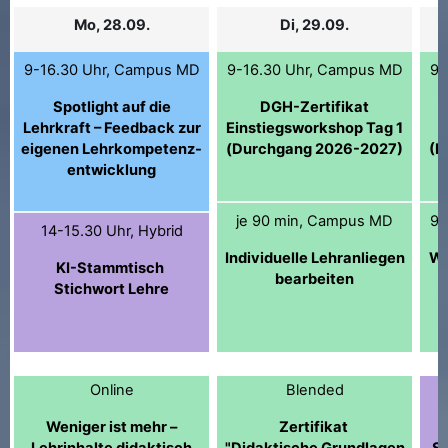
Mo, 28.09.
Di, 29.09.
9-16.30 Uhr, Campus MD
9-16.30 Uhr, Campus MD
9-
Spotlight auf die
DGH-Zertifikat
Lehrkraft – Feedback zur
Einstiegsworkshop Tag 1
eigenen Lehrkompetenz-
(Durchgang 2026-2027)
(D
entwicklung
je 90 min, Campus MD
9-
14-15.30 Uhr, Hybrid
Individuelle Lehranliegen
Wi
KI-Stammtisch
bearbeiten
Stichwort Lehre
Online
Blended
Weniger ist mehr –
Zertifikat