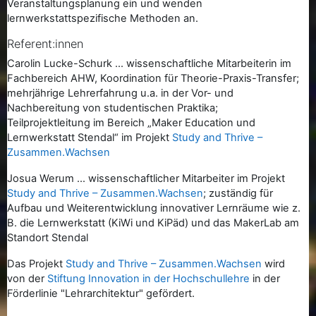
Veranstaltungsplanung ein und wenden
lernwerkstattspezifische Methoden an.
Referent:innen
Carolin Lucke-Schurk ... wissenschaftliche Mitarbeiterin im
Fachbereich AHW, Koordination für Theorie-Praxis-Transfer;
mehrjährige Lehrerfahrung u.a. in der Vor- und
Nachbereitung von studentischen Praktika;
Teilprojektleitung im Bereich „Maker Education und
Lernwerkstatt Stendal“ im Projekt
Study and Thrive –
Zusammen.Wachsen
Josua Werum ... wissenschaftlicher Mitarbeiter im Projekt
Study and Thrive – Zusammen.Wachsen
; zuständig für
Aufbau und Weiterentwicklung innovativer Lernräume wie z.
B. die Lernwerkstatt (KiWi und KiPäd) und das MakerLab am
Standort Stendal
Das Projekt
Study and Thrive – Zusammen.Wachsen
wird
von der
Stiftung Innovation in der Hochschullehre
in der
Förderlinie "Lehrarchitektur" gefördert.