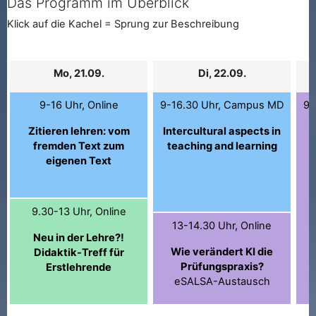
Das Programm im Überblick
Klick auf die Kachel = Sprung zur Beschreibung
Mo, 21.09.
Di, 22.09.
9-16 Uhr, Online
9-16.30 Uhr, Campus MD
9-
Zitieren lehren: vom
Intercultural aspects in
fremden Text zum
teaching and learning
eigenen Text
9.30-13 Uhr, Online
13-14.30 Uhr, Online
Neu in der Lehre?!
Wie verändert KI die
Didaktik-Treff für
Prüfungspraxis?
Erstlehrende
eSALSA-Austausch