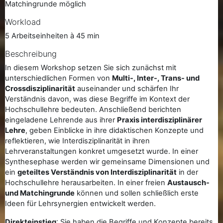
Matchingrunde möglich
Workload
5 Arbeitseinheiten à 45 min
Beschreibung
In diesem Workshop setzen Sie sich zunächst mit
unterschiedlichen Formen von
Multi-, Inter-, Trans- und
Crossdisziplinarität
auseinander und schärfen Ihr
Verständnis davon, was diese Begriffe im Kontext der
Hochschullehre bedeuten. Anschließend berichten
eingeladene Lehrende aus ihrer
Praxis interdisziplinärer
Lehre
, geben Einblicke in ihre didaktischen Konzepte und
reflektieren, wie Interdisziplinarität in ihren
Lehrveranstaltungen konkret umgesetzt wurde. In einer
Synthesephase werden wir gemeinsame Dimensionen und
ein
geteiltes Verständnis von Interdisziplinarität
in der
Hochschullehre herausarbeiten. In einer freien
Austausch-
und Matchingrunde
können und sollen schließlich erste
Ideen für Lehrsynergien entwickelt werden.
Direkteinstieg
: Sie haben die Begriffe und Konzepte bereits