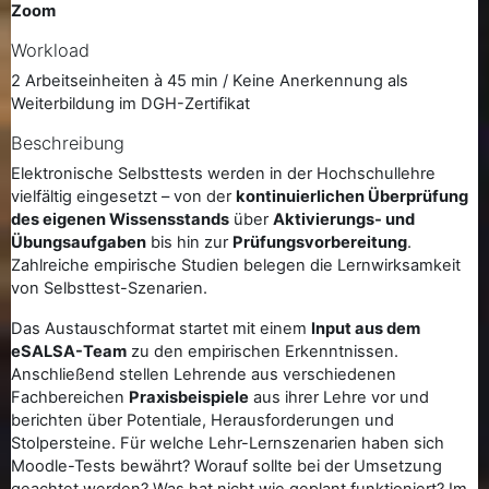
Zoom
Workload
2 Arbeitseinheiten à 45 min / Keine Anerkennung als
Weiterbildung im DGH-Zertifikat
Beschreibung
Elektronische Selbsttests werden in der Hochschullehre
vielfältig eingesetzt – von der
kontinuierlichen Überprüfung
des eigenen Wissensstands
über
Aktivierungs- und
Übungsaufgaben
bis hin zur
Prüfungsvorbereitung
.
Zahlreiche empirische Studien belegen die Lernwirksamkeit
von Selbsttest-Szenarien.
Das Austauschformat startet mit einem
Input aus dem
eSALSA-Team
zu den empirischen Erkenntnissen.
Anschließend stellen Lehrende aus verschiedenen
Fachbereichen
Praxisbeispiele
aus ihrer Lehre
vor und
berichten über Potentiale, Herausforderungen und
Stolpersteine. Für welche Lehr-Lernszenarien haben sich
Moodle-Tests bewährt? Worauf sollte bei der Umsetzung