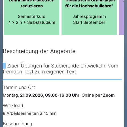
Lehrinhalte didaktisch
"Didaktische Grundlagen
Se
reduzieren
für die Hochschullehre"
Semesterkurs
Jahresprogramm
4 x 2 h + Selbststudium
Start September
Beschreibung der Angebote
Zitier-Übungen für Studierende entwickeln: vom
fremden Text zum eigenen Text
Termin und Ort
Montag,
21.09.2026, 09.00-16.00 Uhr
, Online per
Zoom
Workload
8 Arbeitseinheiten à 45 min
Beschreibung