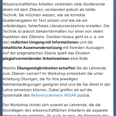
Wissenschaftliches Arbeiten verbinden viele Studierende
direkt mit dem Zitieren, verstanden jedoch als bloße
Technik. Sie möchten wissen, wie sie korrekte
Quellenangaben im Text setzen und wie sie ein
vollständiges, fehlerfreies Literaturverzeichnis erstellen. Die
Technik ist jedoch bekanntermaßen nur einer von vielen
Aspekten des Zitierens. Darüber hinaus geht es u .a. um
den
redlichen Umgang mit Informationen
und die
inhaltliche Auseinandersetzung
mit fremden Aussagen.
Auf der pragmatischen Ebene spielt das Einüben
plagiatvermeidender Arbeitsweisen
eine Rolle.
Welche
Übungsmöglichkeiten schaffen
Sie als Lehrende
zum Zitieren-Lernen? Im Workshop entwickeln Sie unter
Anleitung Übungen, die für Ihre jeweiligen
Rahmenbedingungen geeignet sind und die Sie direkt in der
Lehre einsetzen können. Dabei greifen wir auf die
Systematik des
Referenzrahmens WISAR
zurück.
Der Workshop richtet sich sowohl an Lehrende, die die
Grundlagen des wissenschaftlichen Arbeitens als separate
Veranstaltung anbieten, als auch an jene, die Elemente des