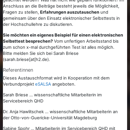
geachtet werden? Was hat nicht wie geplant funktioniert? Im
Anschluss an die Beiträge besteht jeweils die Möglichkeit,
Fragen zu stellen,
Erfahrungen auszutauschen
und
gemeinsam über den Einsatz elektronischer Selbsttests in
der Hochschullehre zu diskutieren.
Sie möchten ein eigenes Beispiel für einen elektronischen
Selbsttest besprechen?
Vom unfertigen Arbeitsstand bis
zum schon x-mal durchgeführten Test ist alles möglich.
Bitte melden Sie sich bei Sarah Briese
(sarah.briese[at[h2.de).
Referentinnen
Dieses Austauschformat wird in Kooperation mit dem
Verbundprojekt
eSALSA
angeboten.
Sarah Briese ... wissenschaftliche Mitarbeiterin im
Servicebereich QHD
Dr. Anja Hawlitschek ... wissenschaftliche Mitarbeiterin an
der Otto-von-Guericke-Universität Magdeburg
Sabine Spohr ... Mitarbeiterin im Servicebereich QHD mit