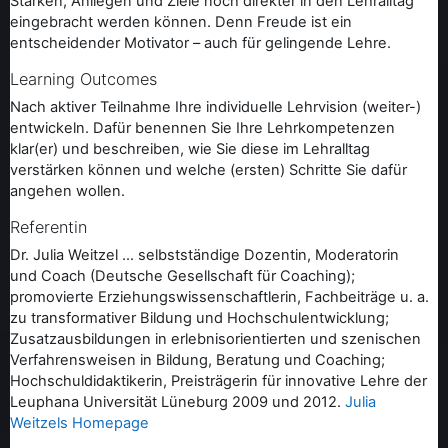
Stärken, Anliegen und Ziele noch direkter in den Lehralltag
eingebracht werden können. Denn Freude ist ein
entscheidender Motivator – auch für gelingende Lehre.
Learning Outcomes
Nach aktiver Teilnahme Ihre individuelle Lehrvision (weiter-)
entwickeln. Dafür benennen Sie Ihre Lehrkompetenzen
klar(er) und beschreiben, wie Sie diese im Lehralltag
verstärken können und welche (ersten) Schritte Sie dafür
angehen wollen.
Referentin
Dr. Julia Weitzel ... selbstständige Dozentin, Moderatorin
und Coach (Deutsche Gesellschaft für Coaching);
promovierte Erziehungswissenschaftlerin, Fachbeiträge u. a.
zu transformativer Bildung und Hochschulentwicklung;
Zusatzausbildungen in erlebnisorientierten und szenischen
Verfahrensweisen in Bildung, Beratung und Coaching;
Hochschuldidaktikerin, Preisträgerin für innovative Lehre der
Leuphana Universität Lüneburg 2009 und 2012.
Julia
Weitzels Homepage