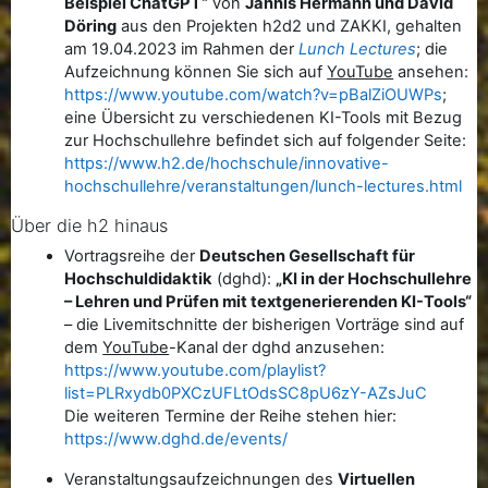
Beispiel ChatGPT“
von
Jannis Hermann und David
Döring
aus den Projekten h2d2 und ZAKKI, gehalten
am 19.04.2023 im Rahmen der
Lunch Lectures
; die
Aufzeichnung können Sie sich auf
YouTube
ansehen:
https://www.youtube.com/watch?v=pBalZiOUWPs
;
eine Übersicht zu verschiedenen KI-Tools mit Bezug
zur Hochschullehre befindet sich auf folgender Seite:
https://www.h2.de/hochschule/innovative-
hochschullehre/veranstaltungen/lunch-lectures.html
Über die h2 hinaus
Vortragsreihe der
Deutschen Gesellschaft für
Hochschuldidaktik
(dghd):
„KI in der Hochschullehre
– Lehren und Prüfen mit textgenerierenden KI-Tools“
– die Livemitschnitte der bisherigen Vorträge sind auf
dem
YouTube
-Kanal der dghd anzusehen:
https://www.youtube.com/playlist?
list=PLRxydb0PXCzUFLtOdsSC8pU6zY-AZsJuC
Die weiteren Termine der Reihe stehen hier:
https://www.dghd.de/events/
Veranstaltungsaufzeichnungen des
Virtuellen