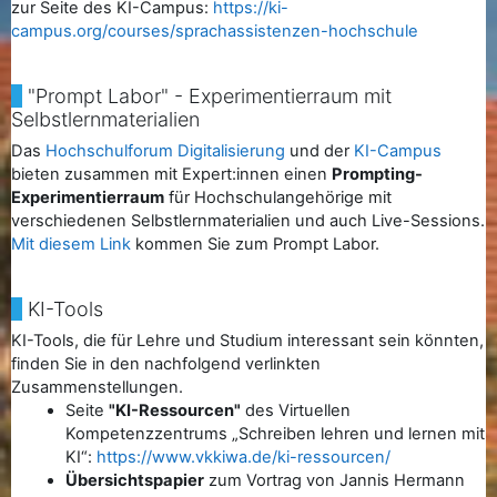
zur Seite des KI-Campus:
https://ki-
campus.org/courses/sprachassistenzen-hochschule
"Prompt Labor" - Experimentierraum mit
Selbstlernmaterialien
Das
Hochschulforum Digitalisierung
und der
KI-Campus
bieten zusammen mit Expert:innen einen
Prompting-
Experimentierraum
für Hochschulangehörige mit
verschiedenen Selbstlernmaterialien und auch Live-Sessions.
Mit diesem Link
kommen Sie zum Prompt Labor.
KI-Tools
KI-Tools, die für Lehre und Studium interessant sein könnten,
finden Sie in den nachfolgend verlinkten
Zusammenstellungen.
Seite
"KI-Ressourcen"
des Virtuellen
Kompetenzzentrums „Schreiben lehren und lernen mit
KI“:
https://www.vkkiwa.de/ki-ressourcen/
Übersichtspapier
zum Vortrag von Jannis Hermann