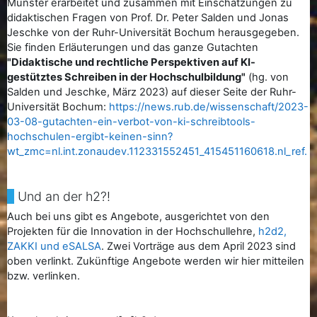
Münster erarbeitet und zusammen mit Einschätzungen zu
didaktischen Fragen von Prof. Dr. Peter Salden und Jonas
Jeschke von der Ruhr-Universität Bochum herausgegeben.
Sie finden Erläuterungen und das ganze Gutachten
"Didaktische und rechtliche Perspektiven auf KI-
gestütztes Schreiben in der Hochschulbildung"
(hg. von
Salden und Jeschke, März 2023) auf dieser Seite der Ruhr-
Universität Bochum:
https://news.rub.de/wissenschaft/2023-
03-08-gutachten-ein-verbot-von-ki-schreibtools-
hochschulen-ergibt-keinen-sinn?
wt_zmc=nl.int.zonaudev.112331552451_415451160618.nl_ref.
Und an der h2?!
Auch bei uns gibt es Angebote, ausgerichtet von den
Projekten für die Innovation in der Hochschullehre,
h2d2,
ZAKKI und eSALSA
. Zwei Vorträge aus dem April 2023 sind
oben verlinkt. Zukünftige Angebote werden wir hier mitteilen
bzw. verlinken.