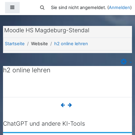
Zum Hauptinhalt
Website-Übersicht
Sucheingabe umschalten
Sie sind nicht angemeldet. (
Anmelden
)
Moodle HS Magdeburg-Stendal
Startseite
Website
h2 online lehren
h2 online lehren
ChatGPT und andere KI-Tools