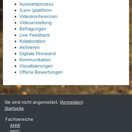
Auswahlprozess
(Lern-)plattform
Videokonferenzen
Videoerstellung
Befragungen
Live-Feedback
Kollaboration
Aktivieren
Digitale Pinnwand
Kommunikation
Visualisierungen
Offene Bewertungen
Sie sind nicht angemeldet. (
Anmelden
)
Startseite
Fachbereiche
AHW
IWID