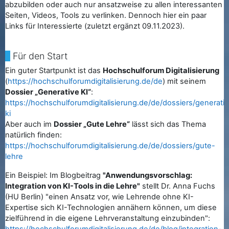
abzubilden oder auch nur ansatzweise zu allen interessanten
Seiten, Videos, Tools zu verlinken. Dennoch hier ein paar
Links für Interessierte (zuletzt ergänzt 09.11.2023).
Für den Start
Ein guter Startpunkt ist das
Hochschulforum Digitalisierung
(
https://hochschulforumdigitalisierung.de/de
) mit seinem
Dossier „Generative KI“
:
https://hochschulforumdigitalisierung.de/de/dossiers/generati
ki
Aber auch im
Dossier „Gute Lehre“
lässt sich das Thema
natürlich finden:
https://hochschulforumdigitalisierung.de/de/dossiers/gute-
lehre
Ein Beispiel: Im Blogbeitrag
"Anwendungsvorschlag:
Integration von KI-Tools in die Lehre"
stellt Dr. Anna Fuchs
(HU Berlin) "einen Ansatz vor, wie Lehrende ohne KI-
Expertise sich KI-Technologien annähern können, um diese
zielführend in die eigene Lehrveranstaltung einzubinden":
https://hochschulforumdigitalisierung.de/de/blog/integration-