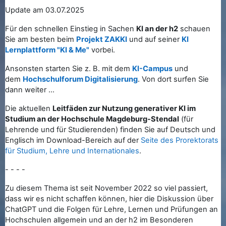
Update am 03.07.2025
Für den schnellen Einstieg in Sachen
KI an der h2
schauen
Sie am besten beim
Projekt ZAKKI
und auf seiner
KI
Lernplattform "KI & Me"
vorbei.
Ansonsten starten Sie z. B. mit dem
KI-Campus
und
dem
Hochschulforum Digitalisierung
. Von dort surfen Sie
dann weiter ...
Die aktuellen
Leitfäden zur Nutzung generativer KI im
Studium an der Hochschule Magdeburg-Stendal
(für
Lehrende und für Studierenden) finden Sie auf Deutsch und
Englisch im Download-Bereich auf der
Seite des Prorektorats
für Studium, Lehre und Internationales
.
- - - -
Zu diesem Thema ist seit November 2022 so viel passiert,
dass wir es nicht schaffen können, hier die Diskussion über
ChatGPT und die Folgen für Lehre, Lernen und Prüfungen an
Hochschulen allgemein und an der h2 im Besonderen