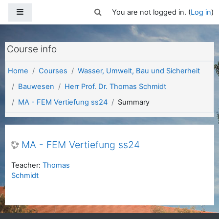
Skip to main content
Side panel
Toggle search input
You are not logged in. (
Log in
)
Course info
Home
Courses
Wasser, Umwelt, Bau und Sicherheit
Bauwesen
Herr Prof. Dr. Thomas Schmidt
MA - FEM Vertiefung ss24
Summary
MA - FEM Vertiefung ss24
Teacher:
Thomas
Schmidt