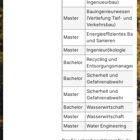
Ingenueurbau)
Bauingenieurwesen
Master
(Vertiefung Tief- und
Verkehrsbau)
Energieeffizientes Baue
Master
und Sanieren
Master
Ingenieurökologie
Recycling und
Bachelor
Entsorgungsmanageme
Sicherheit und
Bachelor
Gefahrenabwehr
Sicherheit und
Master
Gefahrenabwehr
Bachelor
Wasserwirtschaft
Master
Wasserwirtschaft
Master
Water Engineering