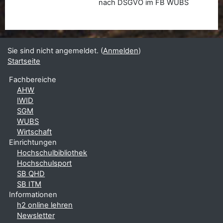
nach DSGVO im FB WUBS
Sie sind nicht angemeldet. (
Anmelden
)
Startseite
Fachbereiche
AHW
IWID
SGM
WUBS
Wirtschaft
Einrichtungen
Hochschulbibliothek
Hochschulsport
SB QHD
SB ITM
Informationen
h2 online lehren
Newsletter