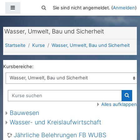
Zum Hauptinhalt
Website-Übersicht
Sucheingabe umschalten
Sie sind nicht angemeldet. (
Anmelden
)
Wasser, Umwelt, Bau und Sicherheit
Startseite
Kurse
Wasser, Umwelt, Bau und Sicherheit
Kursbereiche:
Kurse suchen
Kurse
Alles aufklappen
Bauwesen
Wasser- und Kreislaufwirtschaft
Jährliche Belehrungen FB WUBS