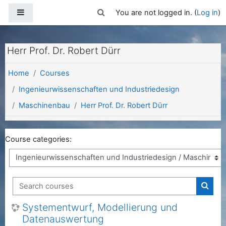
Skip to main content
Side panel
Toggle search input
You are not logged in. (
Log in
)
Herr Prof. Dr. Robert Dürr
Home
Courses
Ingenieurwissenschaften und Industriedesign
Maschinenbau
Herr Prof. Dr. Robert Dürr
Course categories:
Search courses
Searc
Systementwurf, Modellierung und
Datenauswertung