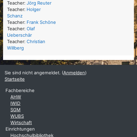
Teacher:
Jörg Reuter
Teacher:
Holger
Schanz
Teacher:
Frank Schöne
Teacher:
Olaf
Ueberschär
Teacher:
Christian
Willberg
Sie sind nicht angemeldet. (
Anmelden
)
Startseite
Fachbereiche
AHW
IWID
SGM
WUBS
Wirtschaft
Einrichtungen
Hochschulbibliothek