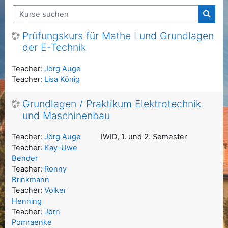
Kurse suchen
Kurse
Prüfungskurs für Mathe I und Grundlagen
der E-Technik
Teacher:
Jörg Auge
Teacher:
Lisa König
Grundlagen / Praktikum Elektrotechnik
und Maschinenbau
Teacher:
Jörg Auge
IWID, 1. und 2. Semester
Teacher:
Kay-Uwe
Bender
Teacher:
Ronny
Brinkmann
Teacher:
Volker
Henning
Teacher:
Jörn
Pomraenke