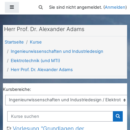
Zum Hauptinhalt
Website-Übersicht
Sucheingabe umschalten
Sie sind nicht angemeldet. (
Anmelden
)
Herr Prof. Dr. Alexander Adams
Startseite
Kurse
Ingenieurwissenschaften und Industriedesign
Elektrotechnik (und MTI)
Herr Prof. Dr. Alexander Adams
Kursbereiche:
Kurse suchen
Kurse
Vorlesung "Grundlagen der