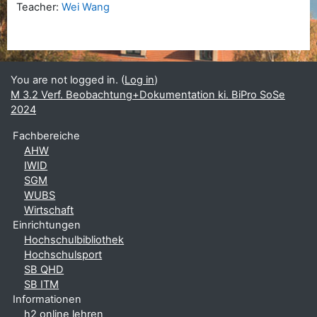
Teacher:
Wei Wang
You are not logged in. (
Log in
)
M 3.2 Verf. Beobachtung+Dokumentation ki. BiPro SoSe
2024
Fachbereiche
AHW
IWID
SGM
WUBS
Wirtschaft
Einrichtungen
Hochschulbibliothek
Hochschulsport
SB QHD
SB ITM
Informationen
h2 online lehren