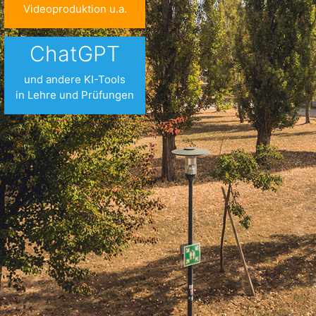
Videoproduktion u.a.
ChatGPT
und andere KI-Tools
in Lehre und Prüfungen