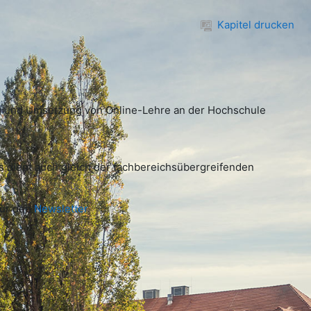
Kapitel drucken
ung und Umsetzung von Online-Lehre an der Hochschule
rs dient auch gleich der fachbereichsübergreifenden
für den
Newsletter
.