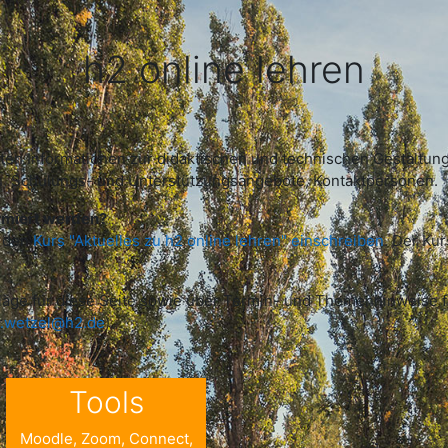
h2 online lehren
igsten Informationen zur didaktischen und technischen Gestalt
en, Schulungs- und Unterstützungsangebote, Kontaktpersonen.
ormiert werden?
n den
Kurs "Aktuelles zu h2 online lehren" einschreiben
. Der Ku
läge für diese Seite sowie über Termin- und Themenhinweise 
a.wetzel@h2.de
).
Tools
Moodle, Zoom, Connect,