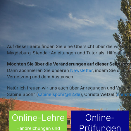
Zum Hauptinhalt
Auf dieser Seite finden Sie eine Übersicht über die wicht
Magdeburg-Stendal: Anleitungen und Tutorials, Hilfe-Seit
Möchten Sie über die Veränderungen auf dieser Seite inf
Dann abonnieren Sie unseren
Newsletter
, indem Sie sich i
Vernetzung und dem Austausch.
Natürlich freuen wir uns auch über Anregungen und Vorsch
Sabine Spohr (
sabine.spohr@h2.de
), Christa Wetzel (
christ
Online-Lehre
Online-
Prüfungen
Handreichungen und